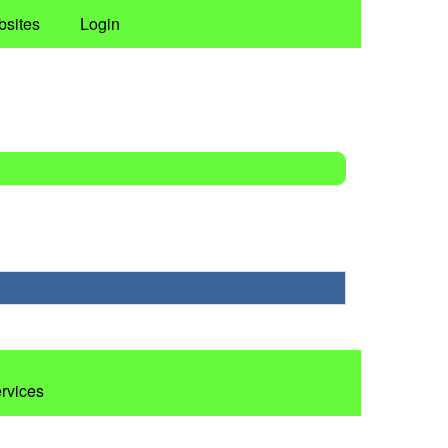
bsites
Login
ervices