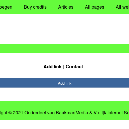
oegen
Buy credits
Articles
All pages
All we
Add link
Contact
Add link
ight © 2021 Onderdeel van
BaakmanMedia
&
Vrolijk Internet S